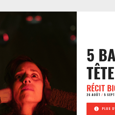
5 B
TÊTE
RÉCIT B
26 AOÛT
/
5 SEPT
PLUS D