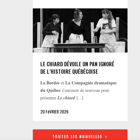
LE CHIARD DÉVOILE UN PAN IGNORÉ
DE L’HISTOIRE QUÉBÉCOISE
La Bordée
La Compagnie dramatique
et
du Québec
s’unissent de nouveau pour
présenter
Le chiard
[...]
20 FéVRIER 2026
TOUTES LES NOUVELLES