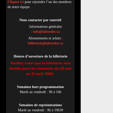
Cliquez ici
pour rejoindre l’un des membres
de notre équipe.
Nous contacter par
cou
rriel
Informations générales
:
info@labordee.ca
Abonnements et achats :
billetterie@labordee.ca
Heures d’ouverture de la billetterie
Veuillez noter que la billetterie sera
fermée pour les vacances du 23 juin
au 11 août 2026.
Semaines hors programmation
Mardi au vendredi : 9h à 16h
Semaines de représentations
Mardi au vendredi : 9h à 19h30