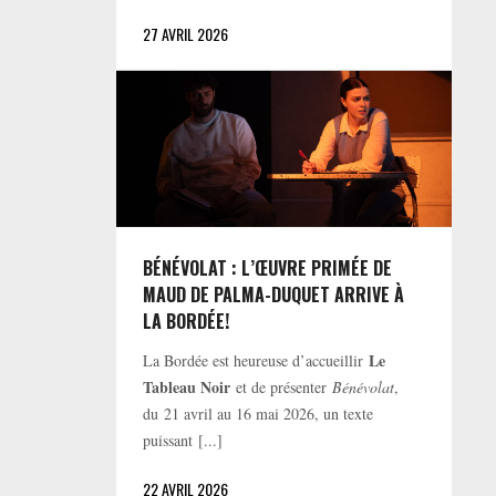
27 AVRIL 2026
BÉNÉVOLAT : L’ŒUVRE PRIMÉE DE
MAUD DE PALMA-DUQUET ARRIVE À
LA BORDÉE!
Le
La Bordée est heureuse d’accueillir
Tableau Noir
et de présenter
Bénévolat
,
du 21 avril au 16 mai 2026, un texte
puissant [...]
22 AVRIL 2026