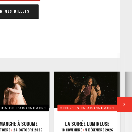
 MES BILLETS
TION DE L’ABONNEMENT
OFFERTES EN ABONNEMENT
E
IMANCHE À SODOME
LA SOIRÉE LUMINEUSE
CTOBRE
/
24 OCTOBRE 2026
10 NOVEMBRE
/
5 DÉCEMBRE 2026