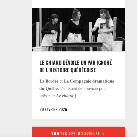
LE CHIARD DÉVOILE UN PAN IGNORÉ
DE L’HISTOIRE QUÉBÉCOISE
La Bordée
La Compagnie dramatique
et
du Québec
s’unissent de nouveau pour
présenter
Le chiard
[...]
20 FéVRIER 2026
TOUTES LES NOUVELLES