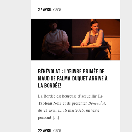
27 AVRIL 2026
BÉNÉVOLAT : L’ŒUVRE PRIMÉE DE
MAUD DE PALMA-DUQUET ARRIVE À
LA BORDÉE!
Le
La Bordée est heureuse d’accueillir
Tableau Noir
et de présenter
Bénévolat
,
du 21 avril au 16 mai 2026, un texte
puissant [...]
22 AVRIL 2026