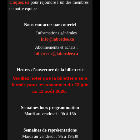
Cliquez ici
pour rejoindre l’un des membres
de notre équipe.
Nous contacter par
cou
rriel
Informations générales
:
info@labordee.ca
Abonnements et achats :
billetterie@labordee.ca
Heures d’ouverture de la billetterie
Veuillez noter que la billetterie sera
fermée pour les vacances du 23 juin
au 11 août 2026.
Semaines hors programmation
Mardi au vendredi : 9h à 16h
Semaines de représentations
Mardi au vendredi : 9h à 19h30