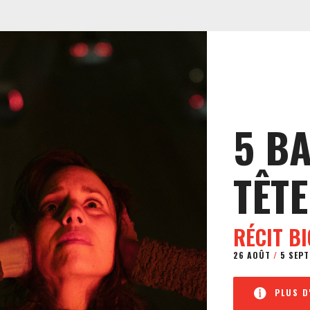
5 B
TÊTE
RÉCIT B
26 AOÛT
/
5 SEPT
PLUS D