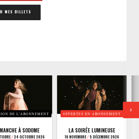
 MES BILLETS
TION DE L’ABONNEMENT
OFFERTES EN ABONNEMENT
E
IMANCHE À SODOME
LA SOIRÉE LUMINEUSE
CTOBRE
/
24 OCTOBRE 2026
10 NOVEMBRE
/
5 DÉCEMBRE 2026