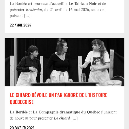
Le Tableau Noir
La Bordée est heureuse d’accueillir
et de
présenter
Bénévolat
, du 21 avril au 16 mai 2026, un texte
puissant [...]
22 AVRIL 2026
LE CHIARD DÉVOILE UN PAN IGNORÉ DE L’HISTOIRE
QUÉBÉCOISE
La Bordée
La Compagnie dramatique du Québec
et
s’unissent
de nouveau pour présenter
Le chiard
[...]
20 FéVRIER 2026