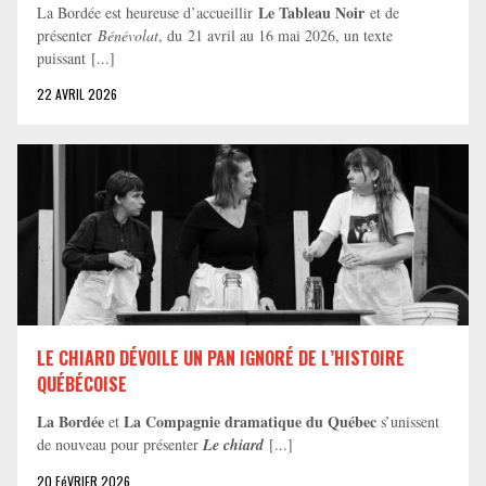
Le Tableau Noir
La Bordée est heureuse d’accueillir
et de
présenter
Bénévolat
, du 21 avril au 16 mai 2026, un texte
puissant [...]
22 AVRIL 2026
LE CHIARD DÉVOILE UN PAN IGNORÉ DE L’HISTOIRE
QUÉBÉCOISE
La Bordée
La Compagnie dramatique du Québec
et
s’unissent
de nouveau pour présenter
Le chiard
[...]
20 FéVRIER 2026