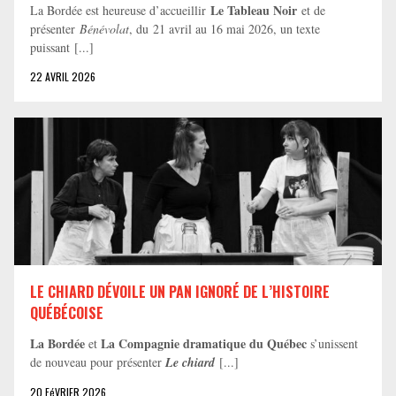
Le Tableau Noir
La Bordée est heureuse d’accueillir
et de
présenter
Bénévolat
, du 21 avril au 16 mai 2026, un texte
puissant [...]
22 AVRIL 2026
LE CHIARD DÉVOILE UN PAN IGNORÉ DE L’HISTOIRE
QUÉBÉCOISE
La Bordée
La Compagnie dramatique du Québec
et
s’unissent
de nouveau pour présenter
Le chiard
[...]
20 FéVRIER 2026