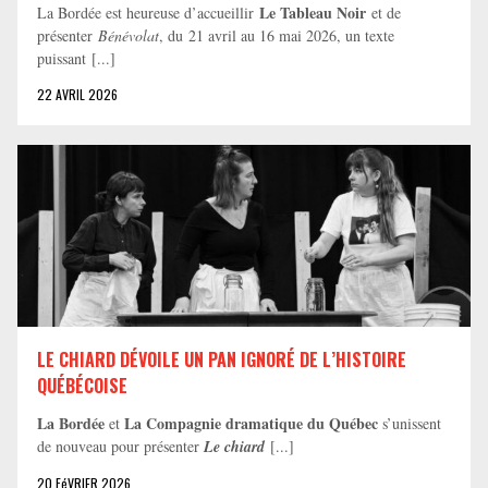
Le Tableau Noir
La Bordée est heureuse d’accueillir
et de
présenter
Bénévolat
, du 21 avril au 16 mai 2026, un texte
puissant [...]
22 AVRIL 2026
LE CHIARD DÉVOILE UN PAN IGNORÉ DE L’HISTOIRE
QUÉBÉCOISE
La Bordée
La Compagnie dramatique du Québec
et
s’unissent
de nouveau pour présenter
Le chiard
[...]
20 FéVRIER 2026