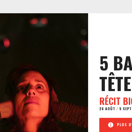
5 B
TÊTE
RÉCIT B
26 AOÛT
/
5 SEPT
PLUS D