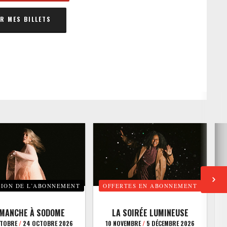
 MES BILLETS
TION DE L’ABONNEMENT
OFFERTES EN ABONNEMENT
E
IMANCHE À SODOME
LA SOIRÉE LUMINEUSE
CTOBRE
/
24 OCTOBRE 2026
10 NOVEMBRE
/
5 DÉCEMBRE 2026