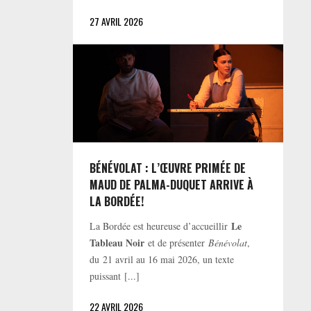
27 AVRIL 2026
BÉNÉVOLAT : L’ŒUVRE PRIMÉE DE
MAUD DE PALMA-DUQUET ARRIVE À
LA BORDÉE!
Le
La Bordée est heureuse d’accueillir
Tableau Noir
et de présenter
Bénévolat
,
du 21 avril au 16 mai 2026, un texte
puissant [...]
22 AVRIL 2026