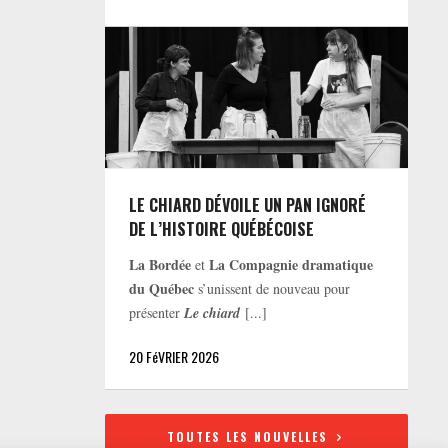
LE CHIARD DÉVOILE UN PAN IGNORÉ
DE L’HISTOIRE QUÉBÉCOISE
La Bordée
La Compagnie dramatique
et
du Québec
s’unissent de nouveau pour
présenter
Le chiard
[...]
20 FéVRIER 2026
TOUTES LES NOUVELLES