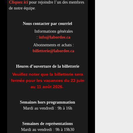
Cliquez ici
pour rejoindre l’un des membres
de notre équipe.
Nous contacter par
cou
rriel
Informations générales
:
info@labordee.ca
Abonnements et achats :
billetterie@labordee.ca
Heures d’ouverture de la billetterie
Veuillez noter que la billetterie sera
fermée pour les vacances du 23 juin
au 11 août 2026.
Semaines hors programmation
Mardi au vendredi : 9h à 16h
Semaines de représentations
Mardi au vendredi : 9h à 19h30