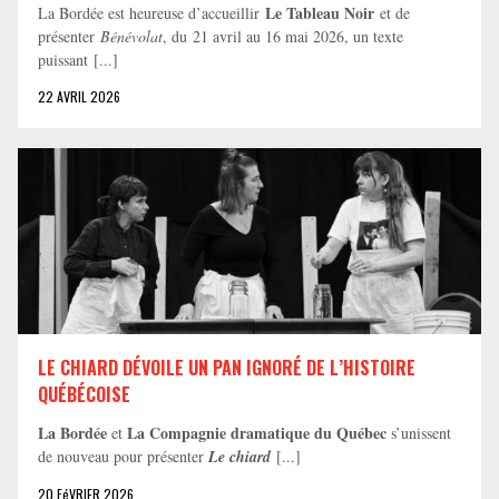
Le Tableau Noir
La Bordée est heureuse d’accueillir
et de
présenter
Bénévolat
, du 21 avril au 16 mai 2026, un texte
puissant [...]
22 AVRIL 2026
LE CHIARD DÉVOILE UN PAN IGNORÉ DE L’HISTOIRE
QUÉBÉCOISE
La Bordée
La Compagnie dramatique du Québec
et
s’unissent
de nouveau pour présenter
Le chiard
[...]
20 FéVRIER 2026