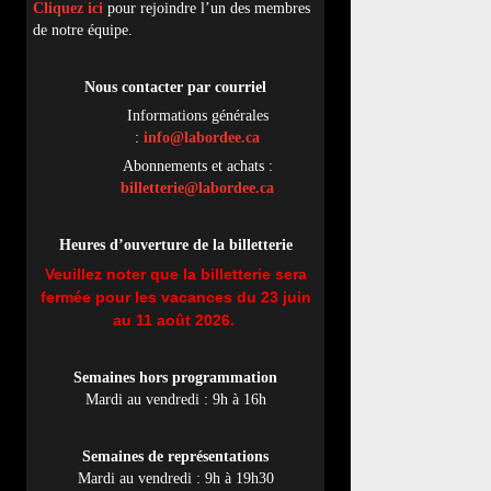
Cliquez ici
pour rejoindre l’un des membres
de notre équipe.
Nous contacter par
cou
rriel
Informations générales
:
info@labordee.ca
Abonnements et achats :
billetterie@labordee.ca
Heures d’ouverture de la billetterie
Veuillez noter que la billetterie sera
fermée pour les vacances du 23 juin
au 11 août 2026.
Semaines hors programmation
Mardi au vendredi : 9h à 16h
Semaines de représentations
Mardi au vendredi : 9h à 19h30