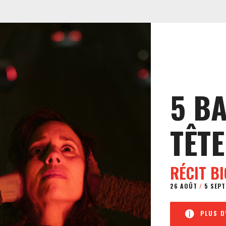
5 B
TÊTE
RÉCIT B
26 AOÛT
/
5 SEPT
PLUS D