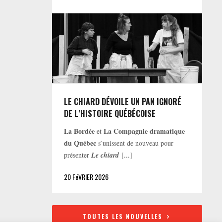
LE CHIARD DÉVOILE UN PAN IGNORÉ
DE L’HISTOIRE QUÉBÉCOISE
La Bordée
La Compagnie dramatique
et
du Québec
s’unissent de nouveau pour
présenter
Le chiard
[...]
20 FéVRIER 2026
TOUTES LES NOUVELLES