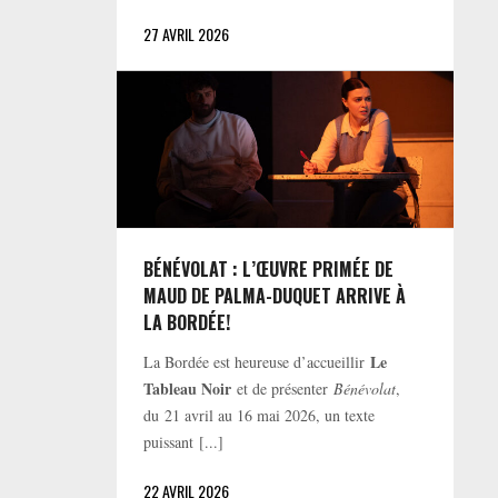
27 AVRIL 2026
BÉNÉVOLAT : L’ŒUVRE PRIMÉE DE
MAUD DE PALMA-DUQUET ARRIVE À
LA BORDÉE!
Le
La Bordée est heureuse d’accueillir
Tableau Noir
et de présenter
Bénévolat
,
du 21 avril au 16 mai 2026, un texte
puissant [...]
22 AVRIL 2026