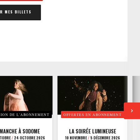
 MES BILLETS
TION DE L’ABONNEMENT
OFFERTES EN ABONNEMENT
E
IMANCHE À SODOME
LA SOIRÉE LUMINEUSE
CTOBRE
/
24 OCTOBRE 2026
10 NOVEMBRE
/
5 DÉCEMBRE 2026