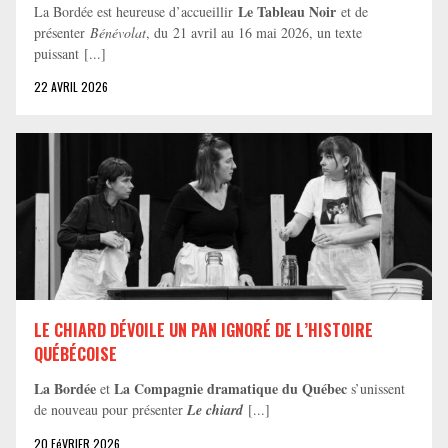
Le Tableau Noir
La Bordée est heureuse d’accueillir
et de
présenter
Bénévolat
, du 21 avril au 16 mai 2026, un texte
puissant [...]
22 AVRIL 2026
LE CHIARD DÉVOILE UN PAN IGNORÉ DE L’HISTOIRE
QUÉBÉCOISE
La Bordée
La Compagnie dramatique du Québec
et
s’unissent
de nouveau pour présenter
Le chiard
[...]
20 FéVRIER 2026