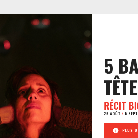
5 B
TÊTE
RÉCIT B
26 AOÛT
/
5 SEPT
PLUS D