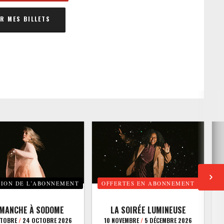
 MES BILLETS
TION DE L’ABONNEMENT
OFFERTES EN ABONNEMENT
E
IMANCHE À SODOME
LA SOIRÉE LUMINEUSE
CTOBRE
/
24 OCTOBRE 2026
10 NOVEMBRE
/
5 DÉCEMBRE 2026