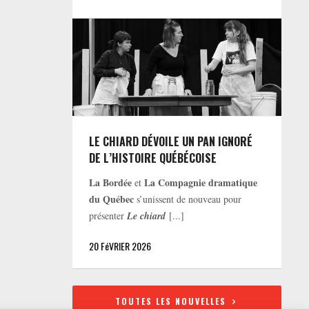
LE CHIARD DÉVOILE UN PAN IGNORÉ
DE L’HISTOIRE QUÉBÉCOISE
La Bordée
La Compagnie dramatique
et
du Québec
s’unissent de nouveau pour
présenter
Le chiard
[...]
20 FéVRIER 2026
TOUTES LES NOUVELLES