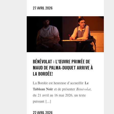
27 AVRIL 2026
BÉNÉVOLAT : L’ŒUVRE PRIMÉE DE
MAUD DE PALMA-DUQUET ARRIVE À
LA BORDÉE!
Le
La Bordée est heureuse d’accueillir
Tableau Noir
et de présenter
Bénévolat
,
du 21 avril au 16 mai 2026, un texte
puissant [...]
22 AVRIL 2026