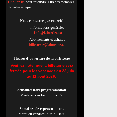
Cliquez ici
pour rejoindre l’un des membres
de notre équipe.
Nous contacter par
cou
rriel
Informations générales
:
info@labordee.ca
Abonnements et achats :
billetterie@labordee.ca
Heures d’ouverture de la billetterie
Veuillez noter que la billetterie sera
fermée pour les vacances du 23 juin
au 11 août 2026.
Semaines hors programmation
Mardi au vendredi : 9h à 16h
Semaines de représentations
Mardi au vendredi : 9h à 19h30