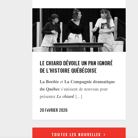
LE CHIARD DÉVOILE UN PAN IGNORÉ
DE L’HISTOIRE QUÉBÉCOISE
La Bordée
La Compagnie dramatique
et
du Québec
s’unissent de nouveau pour
présenter
Le chiard
[...]
20 FéVRIER 2026
TOUTES LES NOUVELLES