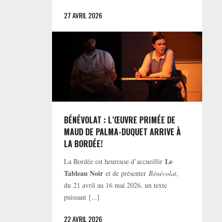
27 AVRIL 2026
BÉNÉVOLAT : L’ŒUVRE PRIMÉE DE
MAUD DE PALMA-DUQUET ARRIVE À
LA BORDÉE!
Le
La Bordée est heureuse d’accueillir
Tableau Noir
et de présenter
Bénévolat
,
du 21 avril au 16 mai 2026, un texte
puissant [...]
22 AVRIL 2026