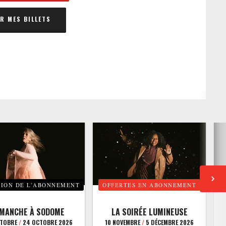
 MES BILLETS
TION DE L’ABONNEMENT
OFFERTES EN ABONNEMENT
E
IMANCHE À SODOME
LA SOIRÉE LUMINEUSE
CTOBRE
/
24 OCTOBRE 2026
10 NOVEMBRE
/
5 DÉCEMBRE 2026