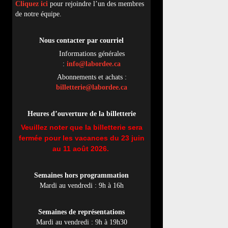
Cliquez ici
pour rejoindre l’un des membres
de notre équipe.
Nous contacter par
cou
rriel
Informations générales
:
info@labordee.ca
Abonnements et achats :
billetterie@labordee.ca
Heures d’ouverture de la billetterie
Veuillez noter que la billetterie sera
fermée pour les vacances du 23 juin
au 11 août 2026.
Semaines hors programmation
Mardi au vendredi : 9h à 16h
Semaines de représentations
Mardi au vendredi : 9h à 19h30