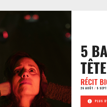
5 B
TÊTE
RÉCIT B
26 AOÛT
/
5 SEPT
PLUS D