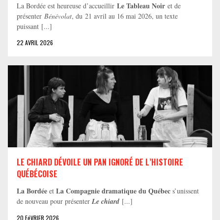
Le Tableau Noir
La Bordée est heureuse d’accueillir
et de
présenter
Bénévolat
, du 21 avril au 16 mai 2026, un texte
puissant [...]
22 AVRIL 2026
LE CHIARD DÉVOILE UN PAN IGNORÉ DE L’HISTOIRE
QUÉBÉCOISE
La Bordée
La Compagnie dramatique du Québec
et
s’unissent
de nouveau pour présenter
Le chiard
[...]
20 FéVRIER 2026