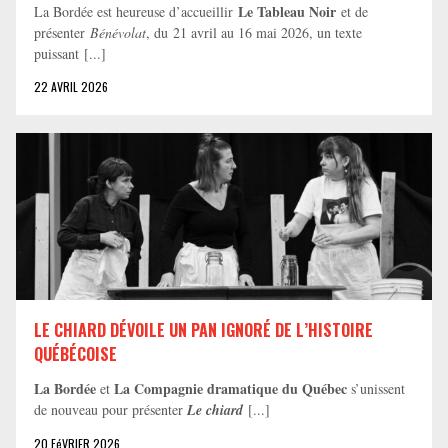
Le Tableau Noir
La Bordée est heureuse d’accueillir
et de
présenter
Bénévolat
, du 21 avril au 16 mai 2026, un texte
puissant [...]
22 AVRIL 2026
LE CHIARD DÉVOILE UN PAN IGNORÉ DE L’HISTOIRE
QUÉBÉCOISE
La Bordée
La Compagnie dramatique du Québec
et
s’unissent
de nouveau pour présenter
Le chiard
[...]
20 FéVRIER 2026