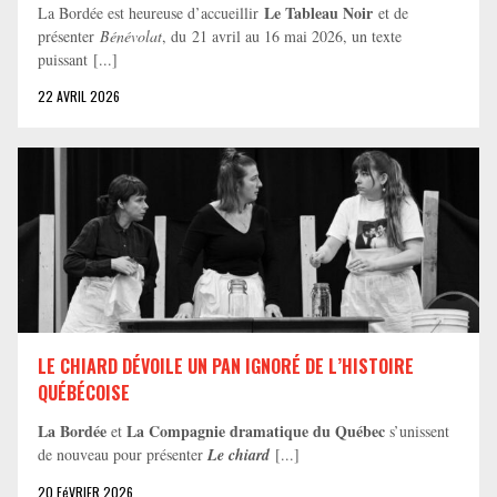
Le Tableau Noir
La Bordée est heureuse d’accueillir
et de
présenter
Bénévolat
, du 21 avril au 16 mai 2026, un texte
puissant [...]
22 AVRIL 2026
LE CHIARD DÉVOILE UN PAN IGNORÉ DE L’HISTOIRE
QUÉBÉCOISE
La Bordée
La Compagnie dramatique du Québec
et
s’unissent
de nouveau pour présenter
Le chiard
[...]
20 FéVRIER 2026