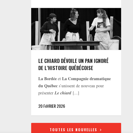
LE CHIARD DÉVOILE UN PAN IGNORÉ
DE L’HISTOIRE QUÉBÉCOISE
La Bordée
La Compagnie dramatique
et
du Québec
s’unissent de nouveau pour
présenter
Le chiard
[...]
20 FéVRIER 2026
TOUTES LES NOUVELLES