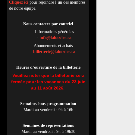
Cliquez ici
pour rejoindre l’un des membres
de notre équipe.
Nous contacter par
cou
rriel
Informations générales
:
info@labordee.ca
Abonnements et achats :
billetterie@labordee.ca
Heures d’ouverture de la billetterie
Veuillez noter que la billetterie sera
fermée pour les vacances du 23 juin
au 11 août 2026.
Semaines hors programmation
Mardi au vendredi : 9h à 16h
Semaines de représentations
Mardi au vendredi : 9h à 19h30