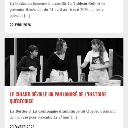
Le Tableau Noir
La Bordée est heureuse d’accueillir
et de
présenter
Bénévolat
, du 21 avril au 16 mai 2026, un texte
puissant [...]
22 AVRIL 2026
LE CHIARD DÉVOILE UN PAN IGNORÉ DE L’HISTOIRE
QUÉBÉCOISE
La Bordée
La Compagnie dramatique du Québec
et
s’unissent
de nouveau pour présenter
Le chiard
[...]
20 FéVRIER 2026