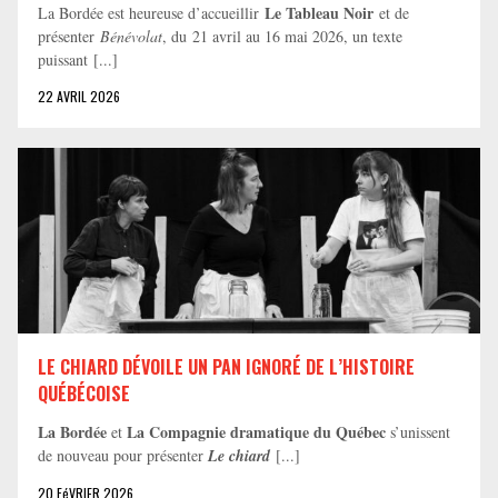
Le Tableau Noir
La Bordée est heureuse d’accueillir
et de
présenter
Bénévolat
, du 21 avril au 16 mai 2026, un texte
puissant [...]
22 AVRIL 2026
LE CHIARD DÉVOILE UN PAN IGNORÉ DE L’HISTOIRE
QUÉBÉCOISE
La Bordée
La Compagnie dramatique du Québec
et
s’unissent
de nouveau pour présenter
Le chiard
[...]
20 FéVRIER 2026