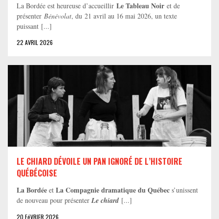
Le Tableau Noir
La Bordée est heureuse d’accueillir
et de
présenter
Bénévolat
, du 21 avril au 16 mai 2026, un texte
puissant [...]
22 AVRIL 2026
LE CHIARD DÉVOILE UN PAN IGNORÉ DE L’HISTOIRE
QUÉBÉCOISE
La Bordée
La Compagnie dramatique du Québec
et
s’unissent
de nouveau pour présenter
Le chiard
[...]
20 FéVRIER 2026