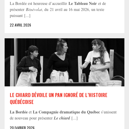
Le Tableau Noir
La Bordée est heureuse d’accueillir
et de
présenter
Bénévolat
, du 21 avril au 16 mai 2026, un texte
puissant [...]
22 AVRIL 2026
LE CHIARD DÉVOILE UN PAN IGNORÉ DE L’HISTOIRE
QUÉBÉCOISE
La Bordée
La Compagnie dramatique du Québec
et
s’unissent
de nouveau pour présenter
Le chiard
[...]
20 FéVRIER 2026