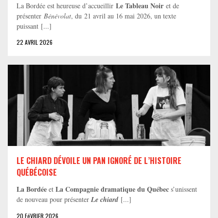
Le Tableau Noir
La Bordée est heureuse d’accueillir
et de
présenter
Bénévolat
, du 21 avril au 16 mai 2026, un texte
puissant [...]
22 AVRIL 2026
LE CHIARD DÉVOILE UN PAN IGNORÉ DE L’HISTOIRE
QUÉBÉCOISE
La Bordée
La Compagnie dramatique du Québec
et
s’unissent
de nouveau pour présenter
Le chiard
[...]
20 FéVRIER 2026