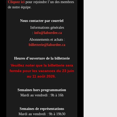
Cliquez ici
pour rejoindre l’un des membres
de notre équipe.
Nous contacter par
cou
rriel
Informations générales
:
info@labordee.ca
Abonnements et achats :
billetterie@labordee.ca
Heures d’ouverture de la billetterie
Veuillez noter que la billetterie sera
fermée pour les vacances du 23 juin
au 11 août 2026.
Semaines hors programmation
Mardi au vendredi : 9h à 16h
Semaines de représentations
Mardi au vendredi : 9h à 19h30