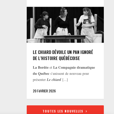
LE CHIARD DÉVOILE UN PAN IGNORÉ
DE L’HISTOIRE QUÉBÉCOISE
La Bordée
La Compagnie dramatique
et
du Québec
s’unissent de nouveau pour
présenter
Le chiard
[...]
20 FéVRIER 2026
TOUTES LES NOUVELLES