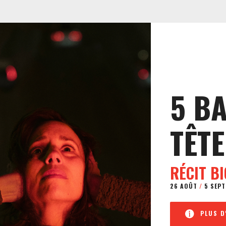
5 B
TÊTE
RÉCIT B
26 AOÛT
/
5 SEPT
PLUS D