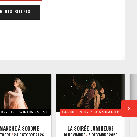
 MES BILLETS
TION DE L’ABONNEMENT
OFFERTES EN ABONNEMENT
E
IMANCHE À SODOME
LA SOIRÉE LUMINEUSE
CTOBRE
/
24 OCTOBRE 2026
10 NOVEMBRE
/
5 DÉCEMBRE 2026