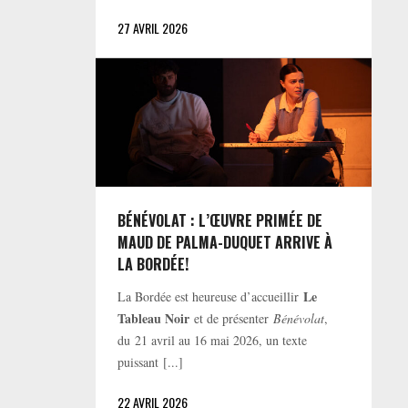
27 AVRIL 2026
BÉNÉVOLAT : L’ŒUVRE PRIMÉE DE
MAUD DE PALMA-DUQUET ARRIVE À
LA BORDÉE!
Le
La Bordée est heureuse d’accueillir
Tableau Noir
et de présenter
Bénévolat
,
du 21 avril au 16 mai 2026, un texte
puissant [...]
22 AVRIL 2026