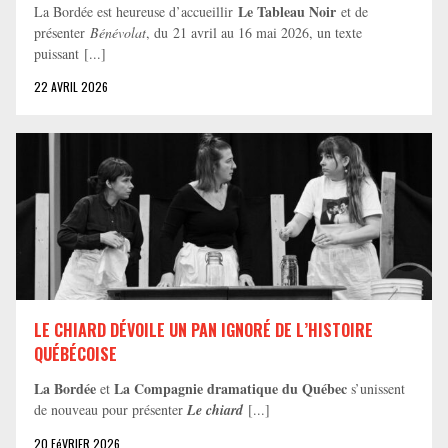
Le Tableau Noir
La Bordée est heureuse d’accueillir
et de
présenter
Bénévolat
, du 21 avril au 16 mai 2026, un texte
puissant [...]
22 AVRIL 2026
LE CHIARD DÉVOILE UN PAN IGNORÉ DE L’HISTOIRE
QUÉBÉCOISE
La Bordée
La Compagnie dramatique du Québec
et
s’unissent
de nouveau pour présenter
Le chiard
[...]
20 FéVRIER 2026