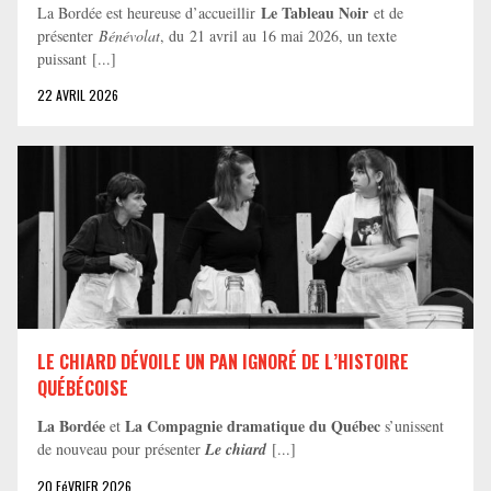
Le Tableau Noir
La Bordée est heureuse d’accueillir
et de
présenter
Bénévolat
, du 21 avril au 16 mai 2026, un texte
puissant [...]
22 AVRIL 2026
LE CHIARD DÉVOILE UN PAN IGNORÉ DE L’HISTOIRE
QUÉBÉCOISE
La Bordée
La Compagnie dramatique du Québec
et
s’unissent
de nouveau pour présenter
Le chiard
[...]
20 FéVRIER 2026