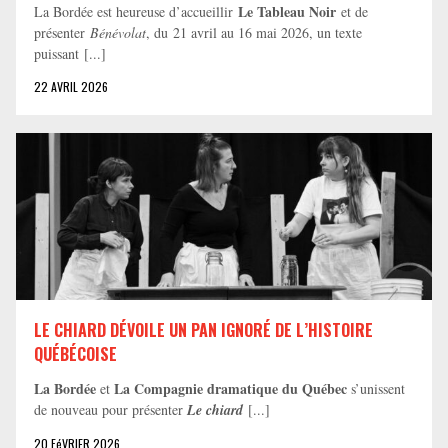
Le Tableau Noir
La Bordée est heureuse d’accueillir
et de
présenter
Bénévolat
, du 21 avril au 16 mai 2026, un texte
puissant [...]
22 AVRIL 2026
LE CHIARD DÉVOILE UN PAN IGNORÉ DE L’HISTOIRE
QUÉBÉCOISE
La Bordée
La Compagnie dramatique du Québec
et
s’unissent
de nouveau pour présenter
Le chiard
[...]
20 FéVRIER 2026