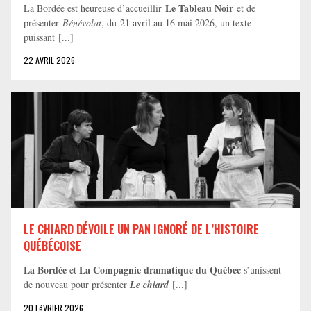
Le Tableau Noir
La Bordée est heureuse d’accueillir
et de
présenter
Bénévolat
, du 21 avril au 16 mai 2026, un texte
puissant [...]
22 AVRIL 2026
LE CHIARD DÉVOILE UN PAN IGNORÉ DE L’HISTOIRE
QUÉBÉCOISE
La Bordée
La Compagnie dramatique du Québec
et
s’unissent
de nouveau pour présenter
Le chiard
[...]
20 FéVRIER 2026