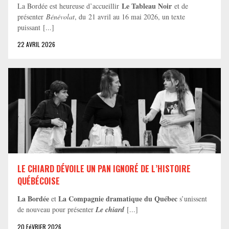
Le Tableau Noir
La Bordée est heureuse d’accueillir
et de
présenter
Bénévolat
, du 21 avril au 16 mai 2026, un texte
puissant [...]
22 AVRIL 2026
LE CHIARD DÉVOILE UN PAN IGNORÉ DE L’HISTOIRE
QUÉBÉCOISE
La Bordée
La Compagnie dramatique du Québec
et
s’unissent
de nouveau pour présenter
Le chiard
[...]
20 FéVRIER 2026