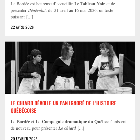
Le Tableau Noir
La Bordée est heureuse d’accueillir
et de
présenter
Bénévolat
, du 21 avril au 16 mai 2026, un texte
puissant [...]
22 AVRIL 2026
LE CHIARD DÉVOILE UN PAN IGNORÉ DE L’HISTOIRE
QUÉBÉCOISE
La Bordée
La Compagnie dramatique du Québec
et
s’unissent
de nouveau pour présenter
Le chiard
[...]
20 FéVRIER 2026