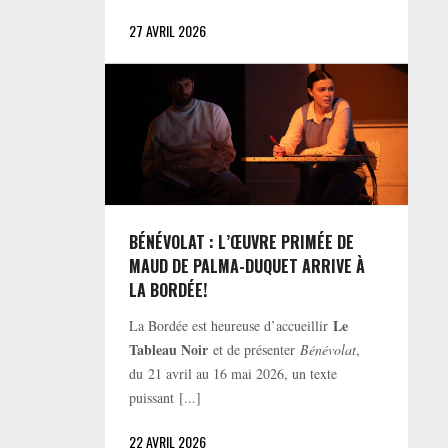
27 AVRIL 2026
BÉNÉVOLAT : L’ŒUVRE PRIMÉE DE
MAUD DE PALMA-DUQUET ARRIVE À
LA BORDÉE!
Le
La Bordée est heureuse d’accueillir
Tableau Noir
et de présenter
Bénévolat
,
du 21 avril au 16 mai 2026, un texte
puissant [...]
22 AVRIL 2026