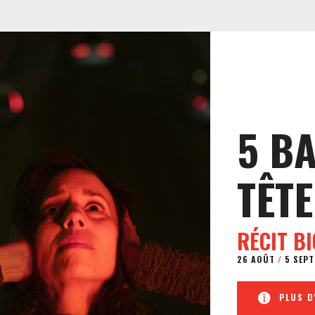
5 B
TÊTE
RÉCIT B
26 AOÛT
/
5 SEPT
PLUS D