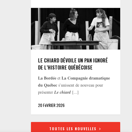
LE CHIARD DÉVOILE UN PAN IGNORÉ
DE L’HISTOIRE QUÉBÉCOISE
La Bordée
La Compagnie dramatique
et
du Québec
s’unissent de nouveau pour
présenter
Le chiard
[...]
20 FéVRIER 2026
TOUTES LES NOUVELLES