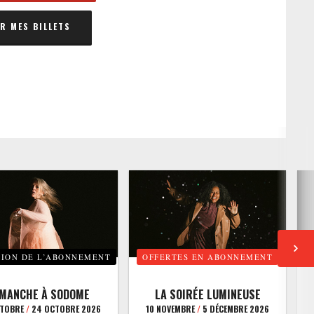
 MES BILLETS
TION DE L’ABONNEMENT
OFFERTES EN ABONNEMENT
E
IMANCHE À SODOME
LA SOIRÉE LUMINEUSE
CTOBRE
/
24 OCTOBRE 2026
10 NOVEMBRE
/
5 DÉCEMBRE 2026