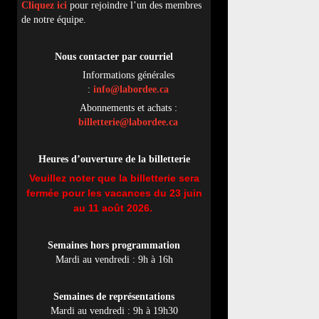
Cliquez ici
pour rejoindre l’un des membres
de notre équipe.
Nous contacter par
cou
rriel
Informations générales
:
info@labordee.ca
Abonnements et achats :
billetterie@labordee.ca
Heures d’ouverture de la billetterie
Veuillez noter que la billetterie sera
fermée pour les vacances du 23 juin
au 11 août 2026.
Semaines hors programmation
Mardi au vendredi : 9h à 16h
Semaines de représentations
Mardi au vendredi : 9h à 19h30