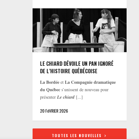
LE CHIARD DÉVOILE UN PAN IGNORÉ
DE L’HISTOIRE QUÉBÉCOISE
La Bordée
La Compagnie dramatique
et
du Québec
s’unissent de nouveau pour
présenter
Le chiard
[...]
20 FéVRIER 2026
TOUTES LES NOUVELLES