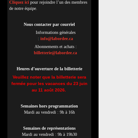
Cliquez ici
pour rejoindre l’un des membres
de notre équipe.
Nous contacter par
cou
rriel
Informations générales
:
info@labordee.ca
Abonnements et achats :
billetterie@labordee.ca
Heures d’ouverture de la billetterie
Veuillez noter que la billetterie sera
fermée pour les vacances du 23 juin
au 11 août 2026.
Semaines hors programmation
Mardi au vendredi : 9h à 16h
Semaines de représentations
Mardi au vendredi : 9h à 19h30