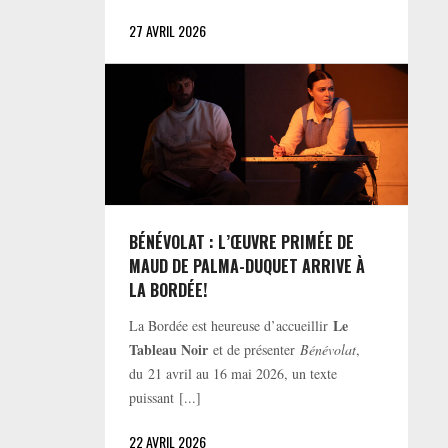
27 AVRIL 2026
BÉNÉVOLAT : L’ŒUVRE PRIMÉE DE
MAUD DE PALMA-DUQUET ARRIVE À
LA BORDÉE!
Le
La Bordée est heureuse d’accueillir
Tableau Noir
et de présenter
Bénévolat
,
du 21 avril au 16 mai 2026, un texte
puissant [...]
22 AVRIL 2026