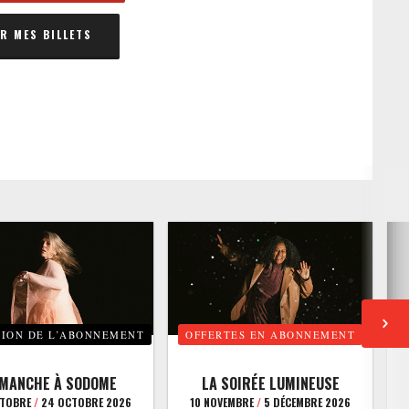
 MES BILLETS
TION DE L’ABONNEMENT
OFFERTES EN ABONNEMENT
E
IMANCHE À SODOME
LA SOIRÉE LUMINEUSE
CTOBRE
/
24 OCTOBRE 2026
10 NOVEMBRE
/
5 DÉCEMBRE 2026