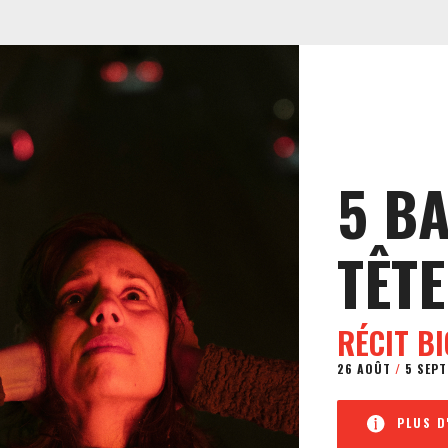
5 B
TÊTE
RÉCIT B
26 AOÛT
/
5 SEPT
PLUS D