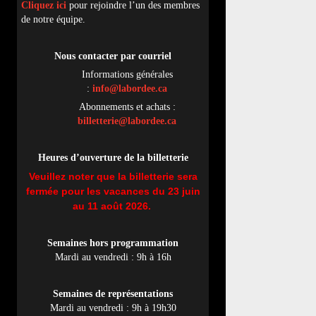
Cliquez ici
pour rejoindre l’un des membres
de notre équipe.
Nous contacter par
cou
rriel
Informations générales
:
info@labordee.ca
Abonnements et achats :
billetterie@labordee.ca
Heures d’ouverture de la billetterie
Veuillez noter que la billetterie sera
fermée pour les vacances du 23 juin
au 11 août 2026.
Semaines hors programmation
Mardi au vendredi : 9h à 16h
Semaines de représentations
Mardi au vendredi : 9h à 19h30