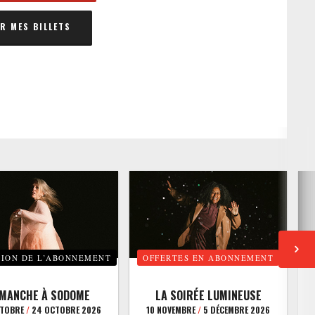
 MES BILLETS
TION DE L’ABONNEMENT
OFFERTES EN ABONNEMENT
E
IMANCHE À SODOME
LA SOIRÉE LUMINEUSE
CTOBRE
/
24 OCTOBRE 2026
10 NOVEMBRE
/
5 DÉCEMBRE 2026