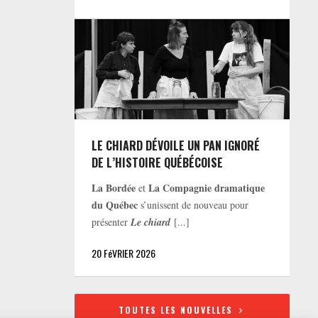
LE CHIARD DÉVOILE UN PAN IGNORÉ
DE L’HISTOIRE QUÉBÉCOISE
La Bordée
La Compagnie dramatique
et
du Québec
s’unissent de nouveau pour
présenter
Le chiard
[...]
20 FéVRIER 2026
TOUTES LES NOUVELLES