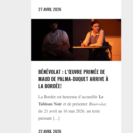
27 AVRIL 2026
BÉNÉVOLAT : L’ŒUVRE PRIMÉE DE
MAUD DE PALMA-DUQUET ARRIVE À
LA BORDÉE!
Le
La Bordée est heureuse d’accueillir
Tableau Noir
et de présenter
Bénévolat
,
du 21 avril au 16 mai 2026, un texte
puissant [...]
22 AVRIL 2026