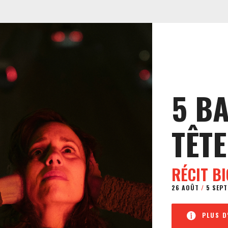
5 B
TÊTE
RÉCIT B
26 AOÛT
/
5 SEPT
PLUS D