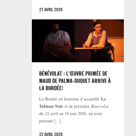
27 AVRIL 2026
BÉNÉVOLAT : L’ŒUVRE PRIMÉE DE
MAUD DE PALMA-DUQUET ARRIVE À
LA BORDÉE!
Le
La Bordée est heureuse d’accueillir
Tableau Noir
et de présenter
Bénévolat
,
du 21 avril au 16 mai 2026, un texte
puissant [...]
22 AVRIL 2026