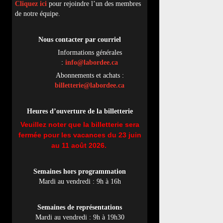
Cliquez ici
pour rejoindre l’un des membres
de notre équipe.
Nous contacter par
cou
rriel
Informations générales
:
info@labordee.ca
Abonnements et achats :
billetterie@labordee.ca
Heures d’ouverture de la billetterie
Veuillez noter que la billetterie sera
fermée pour les vacances du 23 juin
au 11 août 2026.
Semaines hors programmation
Mardi au vendredi : 9h à 16h
Semaines de représentations
Mardi au vendredi : 9h à 19h30