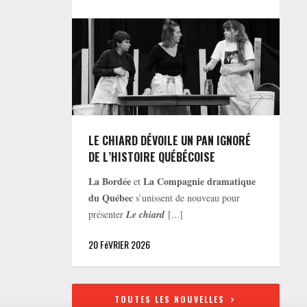
LE CHIARD DÉVOILE UN PAN IGNORÉ
DE L’HISTOIRE QUÉBÉCOISE
La Bordée
La Compagnie dramatique
et
du Québec
s’unissent de nouveau pour
présenter
Le chiard
[...]
20 FéVRIER 2026
TOUTES LES NOUVELLES