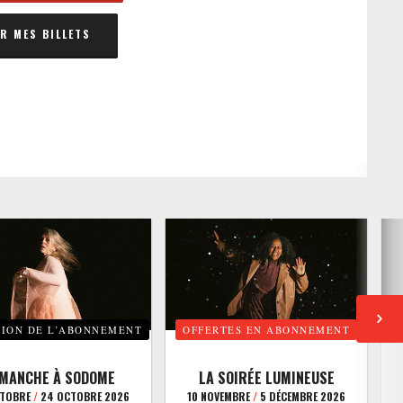
 MES BILLETS
TION DE L’ABONNEMENT
OFFERTES EN ABONNEMENT
E
IMANCHE À SODOME
LA SOIRÉE LUMINEUSE
CTOBRE
/
24 OCTOBRE 2026
10 NOVEMBRE
/
5 DÉCEMBRE 2026