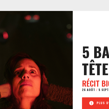
5 B
TÊTE
RÉCIT B
26 AOÛT
/
5 SEPT
PLUS D