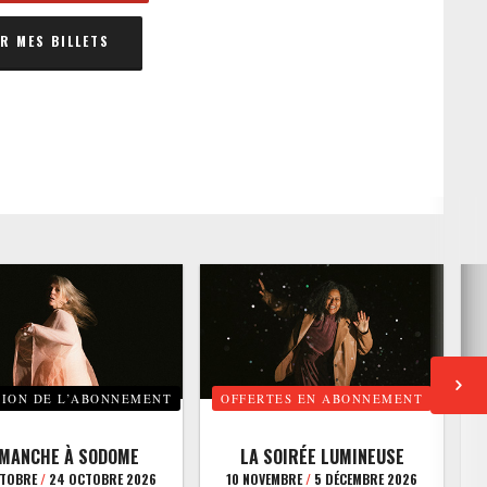
 MES BILLETS
TION DE L’ABONNEMENT
OFFERTES EN ABONNEMENT
E
IMANCHE À SODOME
LA SOIRÉE LUMINEUSE
CTOBRE
/
24 OCTOBRE 2026
10 NOVEMBRE
/
5 DÉCEMBRE 2026