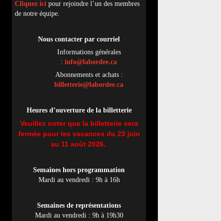
Cliquez ici
pour rejoindre l’un des membres
de notre équipe.
Nous contacter par
cou
rriel
Informations générales
:
info@labordee.ca
Abonnements et achats :
billetterie@labordee.ca
Heures d’ouverture de la billetterie
Veuillez noter que la billetterie sera
fermée pour les vacances du 23 juin
au 11 août 2026.
Semaines hors programmation
Mardi au vendredi : 9h à 16h
Semaines de représentations
Mardi au vendredi : 9h à 19h30