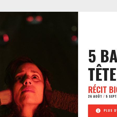
5 B
TÊTE
RÉCIT B
26 AOÛT
/
5 SEPT
PLUS D