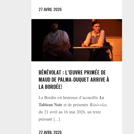
27 AVRIL 2026
BÉNÉVOLAT : L’ŒUVRE PRIMÉE DE
MAUD DE PALMA-DUQUET ARRIVE À
LA BORDÉE!
Le
La Bordée est heureuse d’accueillir
Tableau Noir
et de présenter
Bénévolat
,
du 21 avril au 16 mai 2026, un texte
puissant [...]
22 AVRIL 2026