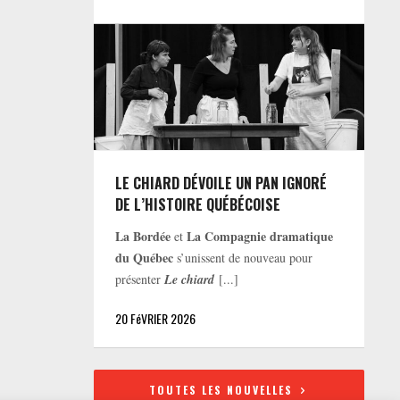
LE CHIARD DÉVOILE UN PAN IGNORÉ
DE L’HISTOIRE QUÉBÉCOISE
La Bordée
La Compagnie dramatique
et
du Québec
s’unissent de nouveau pour
présenter
Le chiard
[...]
20 FéVRIER 2026
TOUTES LES NOUVELLES