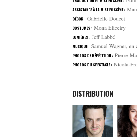
Édit
TRADUCTION ET MISE EN SCÈNE :
Maud
ASSISTANCE À LA MISE EN SCÈNE :
Gabrielle Doucet
DÉCOR :
Mona Eliceiry
COSTUMES :
Jeff Labbé
LUMIÈRES :
Samuel Wagner, en c
MUSIQUE :
Pierre-Mar
PHOTOS DE RÉPÉTITION :
Nicola-Fr
PHOTOS DU SPECTACLE :
DISTRIBUTION