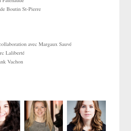
h Patenaude
e Boutin St-Pierre
ollaboration avec Margaux Sauvé
c Laliberté
ank Vachon