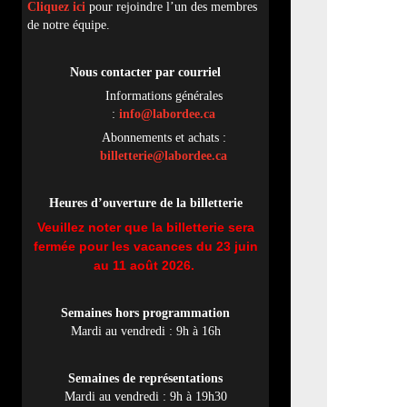
Cliquez ici
pour rejoindre l’un des membres
de notre équipe.
Nous contacter par
cou
rriel
Informations générales
:
info@labordee.ca
Abonnements et achats :
billetterie@labordee.ca
Heures d’ouverture de la billetterie
Veuillez noter que la billetterie sera
fermée pour les vacances du 23 juin
au 11 août 2026.
Semaines hors programmation
Mardi au vendredi : 9h à 16h
Semaines de représentations
Mardi au vendredi : 9h à 19h30