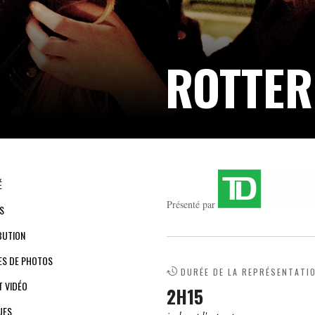
ROTTE
É
Présenté par
S
BUTION
ES DE PHOTOS
DURÉE DE LA REPRÉSENTATI
T VIDÉO
2H15
UES