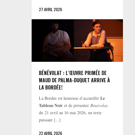
27 AVRIL 2026
BÉNÉVOLAT : L’ŒUVRE PRIMÉE DE
MAUD DE PALMA-DUQUET ARRIVE À
LA BORDÉE!
Le
La Bordée est heureuse d’accueillir
Tableau Noir
et de présenter
Bénévolat
,
du 21 avril au 16 mai 2026, un texte
puissant [...]
22 AVRIL 2026