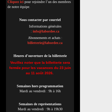
Cliquez ici
pour rejoindre l’un des membres
de notre équipe.
Nous contacter par
cou
rriel
Informations générales
:
info@labordee.ca
Abonnements et achats :
billetterie@labordee.ca
Heures d’ouverture de la billetterie
Veuillez noter que la billetterie sera
fermée pour les vacances du 23 juin
au 11 août 2026.
Semaines hors programmation
Mardi au vendredi : 9h à 16h
Semaines de représentations
Mardi au vendredi : 9h à 19h30