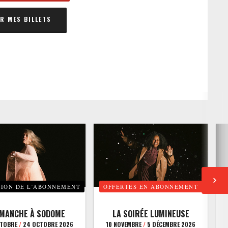
 MES BILLETS
TION DE L’ABONNEMENT
OFFERTES EN ABONNEMENT
E
IMANCHE À SODOME
LA SOIRÉE LUMINEUSE
CTOBRE
/
24 OCTOBRE 2026
10 NOVEMBRE
/
5 DÉCEMBRE 2026