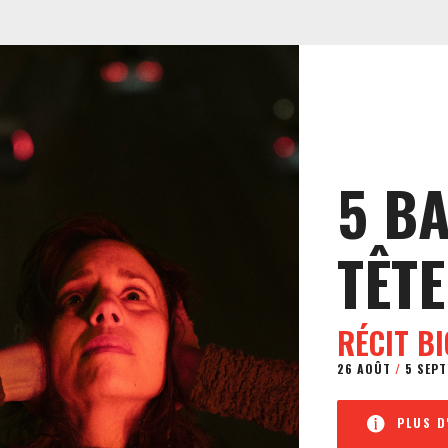
5 B
TÊTE
RÉCIT B
26 AOÛT
/
5 SEPT
PLUS D