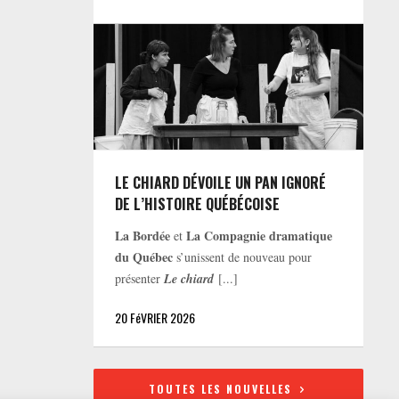
LE CHIARD DÉVOILE UN PAN IGNORÉ
DE L’HISTOIRE QUÉBÉCOISE
La Bordée
La Compagnie dramatique
et
du Québec
s’unissent de nouveau pour
présenter
Le chiard
[...]
20 FéVRIER 2026
TOUTES LES NOUVELLES