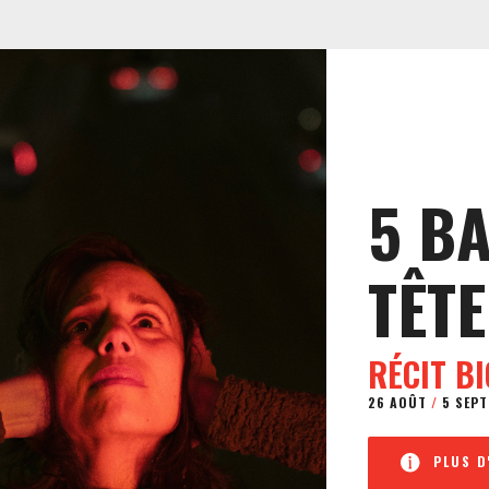
5 B
TÊTE
RÉCIT B
26 AOÛT
/
5 SEPT
PLUS D