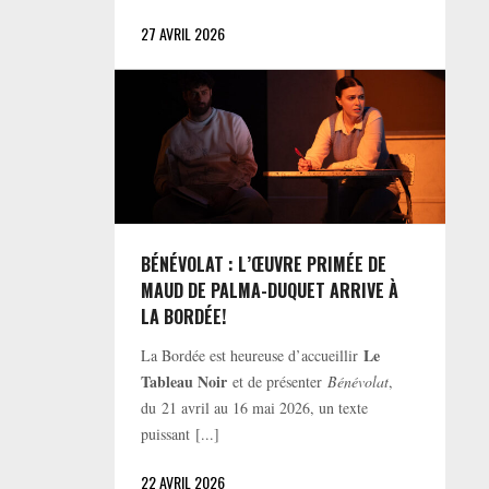
27 AVRIL 2026
BÉNÉVOLAT : L’ŒUVRE PRIMÉE DE
MAUD DE PALMA-DUQUET ARRIVE À
LA BORDÉE!
Le
La Bordée est heureuse d’accueillir
Tableau Noir
et de présenter
Bénévolat
,
du 21 avril au 16 mai 2026, un texte
puissant [...]
22 AVRIL 2026