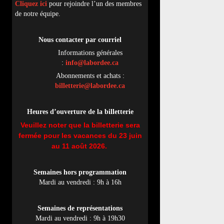
Cliquez ici
pour rejoindre l’un des membres
de notre équipe.
Nous contacter par
cou
rriel
Informations générales
:
info@labordee.ca
Abonnements et achats :
billetterie@labordee.ca
Heures d’ouverture de la billetterie
Veuillez noter que la billetterie sera
fermée pour les vacances du 23 juin
au 11 août 2026.
Semaines hors programmation
Mardi au vendredi : 9h à 16h
Semaines de représentations
Mardi au vendredi : 9h à 19h30