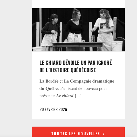
LE CHIARD DÉVOILE UN PAN IGNORÉ
DE L’HISTOIRE QUÉBÉCOISE
La Bordée
La Compagnie dramatique
et
du Québec
s’unissent de nouveau pour
présenter
Le chiard
[...]
20 FéVRIER 2026
TOUTES LES NOUVELLES