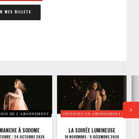
 MES BILLETS
TION DE L’ABONNEMENT
OFFERTES EN ABONNEMENT
E
IMANCHE À SODOME
LA SOIRÉE LUMINEUSE
CTOBRE
/
24 OCTOBRE 2026
10 NOVEMBRE
/
5 DÉCEMBRE 2026