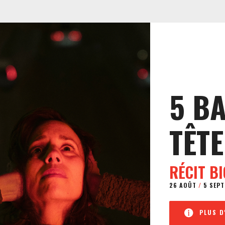
5 B
TÊTE
RÉCIT B
26 AOÛT
/
5 SEPT
PLUS D