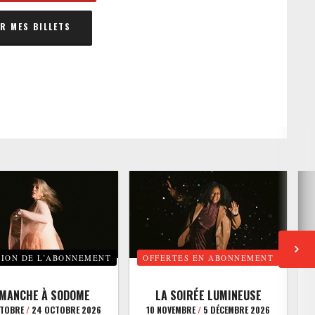
 MES BILLETS
TION DE L’ABONNEMENT
OFFERTES EN ABONNEMENT
E
IMANCHE À SODOME
LA SOIRÉE LUMINEUSE
CTOBRE
/
24 OCTOBRE 2026
10 NOVEMBRE
/
5 DÉCEMBRE 2026