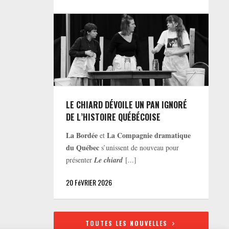
LE CHIARD DÉVOILE UN PAN IGNORÉ
DE L’HISTOIRE QUÉBÉCOISE
La Bordée
La Compagnie dramatique
et
du Québec
s’unissent de nouveau pour
présenter
Le chiard
[...]
20 FéVRIER 2026
TOUTES LES NOUVELLES