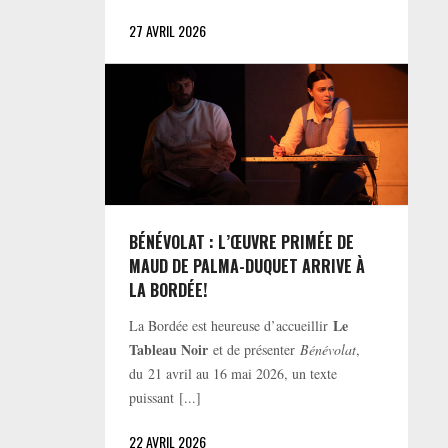
27 AVRIL 2026
BÉNÉVOLAT : L’ŒUVRE PRIMÉE DE
MAUD DE PALMA-DUQUET ARRIVE À
LA BORDÉE!
Le
La Bordée est heureuse d’accueillir
Tableau Noir
et de présenter
Bénévolat
,
du 21 avril au 16 mai 2026, un texte
puissant [...]
22 AVRIL 2026