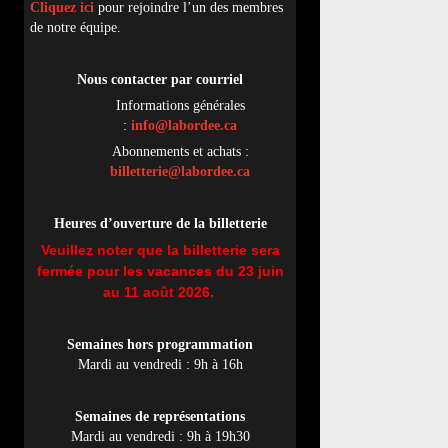
Cliquez ici
pour rejoindre l’un des membres
de notre équipe.
Nous contacter par
cou
rriel
Informations générales
:
info@labordee.ca
Abonnements et achats :
billetterie@labordee.ca
Heures d’ouverture de la billetterie
Veuillez noter que la billetterie sera
fermée pour les vacances du 23 juin
au 11 août 2026.
Semaines hors programmation
Mardi au vendredi : 9h à 16h
Semaines de représentations
Mardi au vendredi : 9h à 19h30