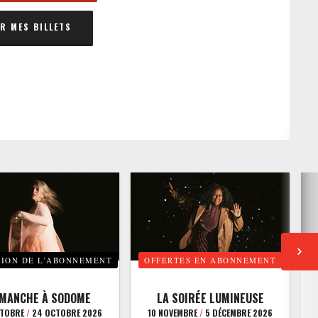
 MES BILLETS
TION DE L’ABONNEMENT
OFFERTES EN ABONNEMENT
E
IMANCHE À SODOME
LA SOIRÉE LUMINEUSE
CTOBRE
/
24 OCTOBRE 2026
10 NOVEMBRE
/
5 DÉCEMBRE 2026