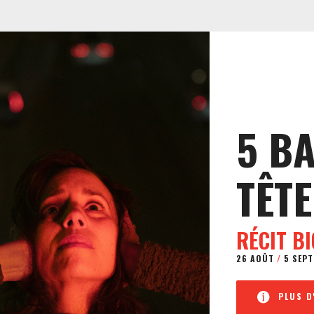
5 B
TÊTE
RÉCIT B
26 AOÛT
/
5 SEPT
PLUS D