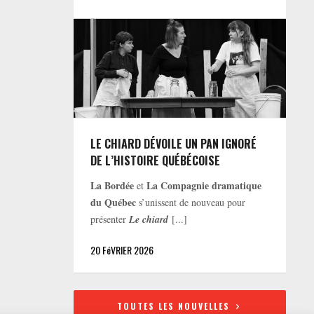
LE CHIARD DÉVOILE UN PAN IGNORÉ
DE L’HISTOIRE QUÉBÉCOISE
La Bordée
La Compagnie dramatique
et
du Québec
s’unissent de nouveau pour
présenter
Le chiard
[...]
20 FéVRIER 2026
TOUTES LES NOUVELLES