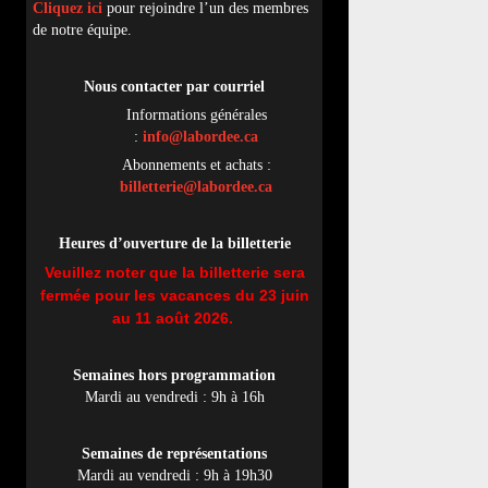
Cliquez ici
pour rejoindre l’un des membres
de notre équipe.
Nous contacter par
cou
rriel
Informations générales
:
info@labordee.ca
Abonnements et achats :
billetterie@labordee.ca
Heures d’ouverture de la billetterie
Veuillez noter que la billetterie sera
fermée pour les vacances du 23 juin
au 11 août 2026.
Semaines hors programmation
Mardi au vendredi : 9h à 16h
Semaines de représentations
Mardi au vendredi : 9h à 19h30