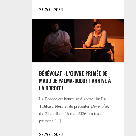
27 AVRIL 2026
BÉNÉVOLAT : L’ŒUVRE PRIMÉE DE
MAUD DE PALMA-DUQUET ARRIVE À
LA BORDÉE!
Le
La Bordée est heureuse d’accueillir
Tableau Noir
et de présenter
Bénévolat
,
du 21 avril au 16 mai 2026, un texte
puissant [...]
22 AVRIL 2026