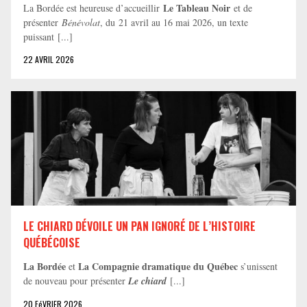
Le Tableau Noir
La Bordée est heureuse d’accueillir
et de
présenter
Bénévolat
, du 21 avril au 16 mai 2026, un texte
puissant [...]
22 AVRIL 2026
LE CHIARD DÉVOILE UN PAN IGNORÉ DE L’HISTOIRE
QUÉBÉCOISE
La Bordée
La Compagnie dramatique du Québec
et
s’unissent
de nouveau pour présenter
Le chiard
[...]
20 FéVRIER 2026