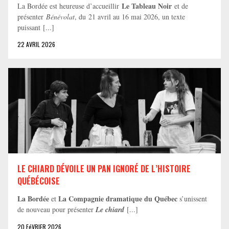
Le Tableau Noir
La Bordée est heureuse d’accueillir
et de
présenter
Bénévolat
, du 21 avril au 16 mai 2026, un texte
puissant [...]
22 AVRIL 2026
LE CHIARD DÉVOILE UN PAN IGNORÉ DE L’HISTOIRE
QUÉBÉCOISE
La Bordée
La Compagnie dramatique du Québec
et
s’unissent
de nouveau pour présenter
Le chiard
[...]
20 FéVRIER 2026