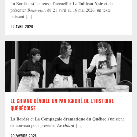
Le Tableau Noir
La Bordée est heureuse d’accueillir
et de
présenter
Bénévolat
, du 21 avril au 16 mai 2026, un texte
puissant [...]
22 AVRIL 2026
LE CHIARD DÉVOILE UN PAN IGNORÉ DE L’HISTOIRE
QUÉBÉCOISE
La Bordée
La Compagnie dramatique du Québec
et
s’unissent
de nouveau pour présenter
Le chiard
[...]
20 FéVRIER 2026