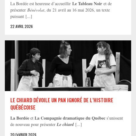
Le Tableau Noir
La Bordée est heureuse d’accueillir
et de
présenter
Bénévolat
, du 21 avril au 16 mai 2026, un texte
puissant [...]
22 AVRIL 2026
LE CHIARD DÉVOILE UN PAN IGNORÉ DE L’HISTOIRE
QUÉBÉCOISE
La Bordée
La Compagnie dramatique du Québec
et
s’unissent
de nouveau pour présenter
Le chiard
[...]
20 FéVRIER 2026