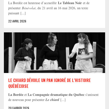
Le Tableau Noir
La Bordée est heureuse d’accueillir
et de
présenter
Bénévolat
, du 21 avril au 16 mai 2026, un texte
puissant [...]
22 AVRIL 2026
LE CHIARD DÉVOILE UN PAN IGNORÉ DE L’HISTOIRE
QUÉBÉCOISE
La Bordée
La Compagnie dramatique du Québec
et
s’unissent
de nouveau pour présenter
Le chiard
[...]
20 FéVRIER 2026