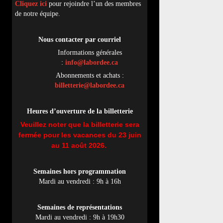
Cliquez ici
pour rejoindre l’un des membres
de notre équipe.
Nous contacter par
cou
rriel
Informations générales
:
info@labordee.ca
Abonnements et achats :
billetterie@labordee.ca
Heures d’ouverture de la billetterie
Veuillez noter que la billetterie sera
fermée pour les vacances du 23 juin
au 11 août 2026.
Semaines hors programmation
Mardi au vendredi : 9h à 16h
Semaines de représentations
Mardi au vendredi : 9h à 19h30