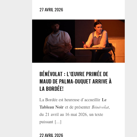
27 AVRIL 2026
BÉNÉVOLAT : L’ŒUVRE PRIMÉE DE
MAUD DE PALMA-DUQUET ARRIVE À
LA BORDÉE!
Le
La Bordée est heureuse d’accueillir
Tableau Noir
et de présenter
Bénévolat
,
du 21 avril au 16 mai 2026, un texte
puissant [...]
22 AVRIL 2026