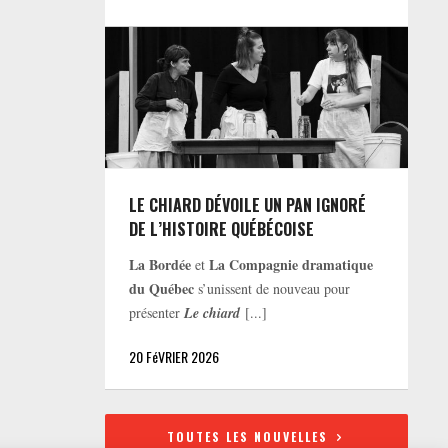
LE CHIARD DÉVOILE UN PAN IGNORÉ
DE L’HISTOIRE QUÉBÉCOISE
La Bordée
La Compagnie dramatique
et
du Québec
s’unissent de nouveau pour
présenter
Le chiard
[...]
20 FéVRIER 2026
TOUTES LES NOUVELLES