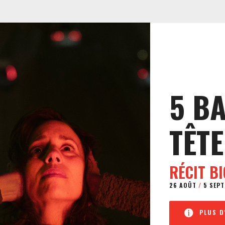
5 B
TÊTE
RÉCIT B
26 AOÛT
/
5 SEPT
PLUS D