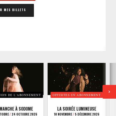
 MES BILLETS
TION DE L’ABONNEMENT
OFFERTES EN ABONNEMENT
E
IMANCHE À SODOME
LA SOIRÉE LUMINEUSE
CTOBRE
/
24 OCTOBRE 2026
10 NOVEMBRE
/
5 DÉCEMBRE 2026