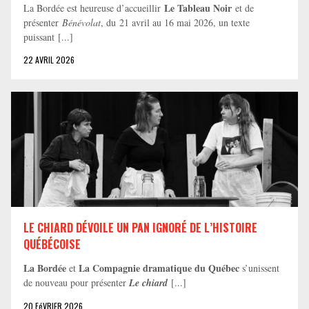
Le Tableau Noir
La Bordée est heureuse d’accueillir
et de
présenter
Bénévolat
, du 21 avril au 16 mai 2026, un texte
puissant [...]
22 AVRIL 2026
LE CHIARD DÉVOILE UN PAN IGNORÉ DE L’HISTOIRE
QUÉBÉCOISE
La Bordée
La Compagnie dramatique du Québec
et
s’unissent
de nouveau pour présenter
Le chiard
[...]
20 FéVRIER 2026