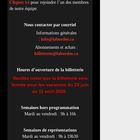
Cliquez ici
pour rejoindre l’un des membres
de notre équipe.
Nous contacter par
cou
rriel
Informations générales
:
info@labordee.ca
Abonnements et achats :
billetterie@labordee.ca
Heures d’ouverture de la billetterie
Veuillez noter que la billetterie sera
fermée pour les vacances du 23 juin
au 11 août 2026.
Semaines hors programmation
Mardi au vendredi : 9h à 16h
Semaines de représentations
Mardi au vendredi : 9h à 19h30