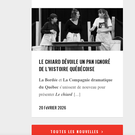
LE CHIARD DÉVOILE UN PAN IGNORÉ
DE L’HISTOIRE QUÉBÉCOISE
La Bordée
La Compagnie dramatique
et
du Québec
s’unissent de nouveau pour
présenter
Le chiard
[...]
20 FéVRIER 2026
TOUTES LES NOUVELLES