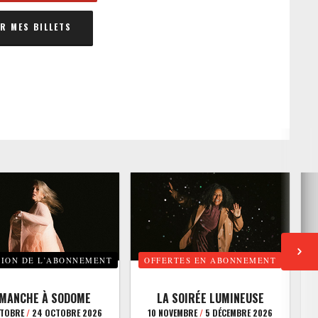
 MES BILLETS
TION DE L’ABONNEMENT
OFFERTES EN ABONNEMENT
E
IMANCHE À SODOME
LA SOIRÉE LUMINEUSE
CTOBRE
/
24 OCTOBRE 2026
10 NOVEMBRE
/
5 DÉCEMBRE 2026