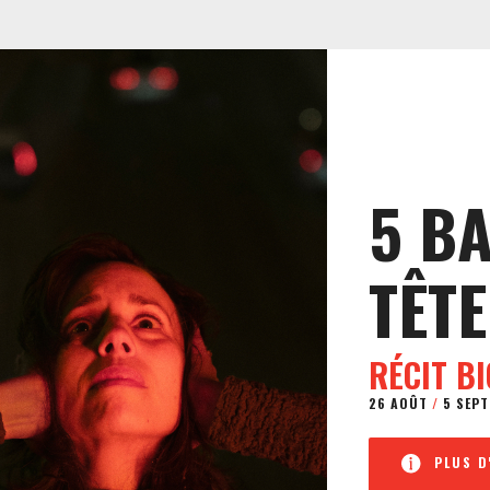
5 B
TÊTE
RÉCIT B
26 AOÛT
/
5 SEPT
PLUS D