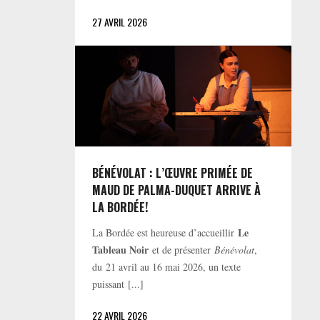
27 AVRIL 2026
BÉNÉVOLAT : L’ŒUVRE PRIMÉE DE
MAUD DE PALMA-DUQUET ARRIVE À
LA BORDÉE!
Le
La Bordée est heureuse d’accueillir
Tableau Noir
et de présenter
Bénévolat
,
du 21 avril au 16 mai 2026, un texte
puissant [...]
22 AVRIL 2026