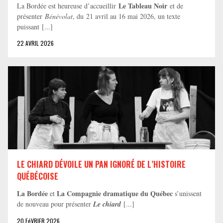
Le Tableau Noir
La Bordée est heureuse d’accueillir
et de
présenter
Bénévolat
, du 21 avril au 16 mai 2026, un texte
puissant [...]
22 AVRIL 2026
LE CHIARD DÉVOILE UN PAN IGNORÉ DE L’HISTOIRE
QUÉBÉCOISE
La Bordée
La Compagnie dramatique du Québec
et
s’unissent
de nouveau pour présenter
Le chiard
[...]
20 FéVRIER 2026