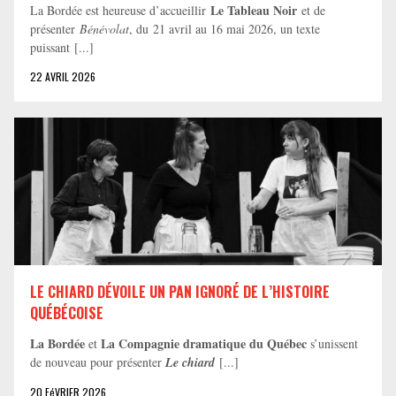
Le Tableau Noir
La Bordée est heureuse d’accueillir
et de
présenter
Bénévolat
, du 21 avril au 16 mai 2026, un texte
puissant [...]
22 AVRIL 2026
LE CHIARD DÉVOILE UN PAN IGNORÉ DE L’HISTOIRE
QUÉBÉCOISE
La Bordée
La Compagnie dramatique du Québec
et
s’unissent
de nouveau pour présenter
Le chiard
[...]
20 FéVRIER 2026