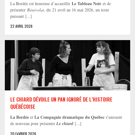
Le Tableau Noir
La Bordée est heureuse d’accueillir
et de
présenter
Bénévolat
, du 21 avril au 16 mai 2026, un texte
puissant [...]
22 AVRIL 2026
LE CHIARD DÉVOILE UN PAN IGNORÉ DE L’HISTOIRE
QUÉBÉCOISE
La Bordée
La Compagnie dramatique du Québec
et
s’unissent
de nouveau pour présenter
Le chiard
[...]
20 FéVRIER 2026