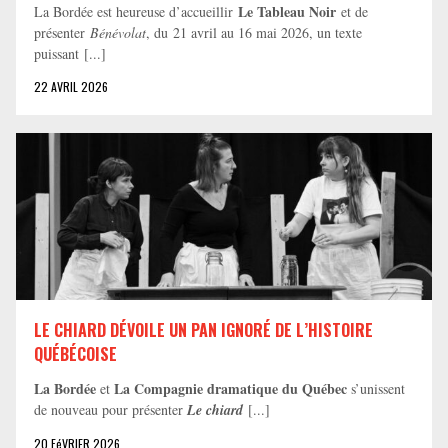
Le Tableau Noir
La Bordée est heureuse d’accueillir
et de
présenter
Bénévolat
, du 21 avril au 16 mai 2026, un texte
puissant [...]
22 AVRIL 2026
LE CHIARD DÉVOILE UN PAN IGNORÉ DE L’HISTOIRE
QUÉBÉCOISE
La Bordée
La Compagnie dramatique du Québec
et
s’unissent
de nouveau pour présenter
Le chiard
[...]
20 FéVRIER 2026